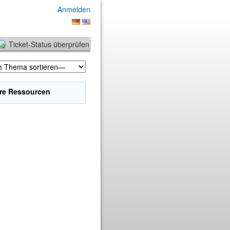
Anmelden
Ticket-Status überprüfen
re Ressourcen