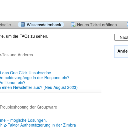
tseite
Wissensdatenbank
Neues Ticket eröffnen
orie, um die FAQs zu sehen.
Ande
w-Tos und Anderes
rt das One Click Unsubscribe
h Anmeldevorgänge in der Respond ein?
Petitionen ein?
h einen Newsletter aus? (Neu August 2023)
Troubleshooting der Groupware
eme + mögliche Lösungen.
ch 2-Faktor Authentifizierung in der Zimbra