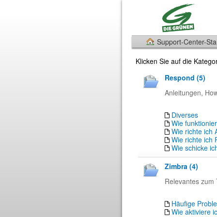
Support-Center-Star
Klicken Sie auf die Kateg
Respond (5)
Anleitungen, Ho
Diverses
Wie funktionie
Wie richte ic
Wie richte ich 
Wie schicke ic
Zimbra (4)
Relevantes zum 
Häufige Probl
Wie aktiviere i